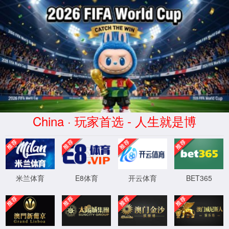
伟德(1949·betvlctor认证)源于英
国-Official website
首页
伟德国际1949官网
公司简介
公司理念
组织架构
公司高管
企业荣誉
产品认证
子公司
产品方案
软件产品
自主设备
咨询服务
合作运营
技术支持
服务体系
服务内容
服务流程
服务网络
伟德betvlctor1949源
于英国云平台
新闻中心