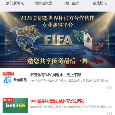
伟德betvlctor1949源于英国新闻
行业新闻
投资者关系
最新公告
普法宣传
公平在身边
诚信建设宣传活动
公司治
理
投资者关系互动平台
宣传专栏
加入我们
伟德betvlctor1949源于英国文化
感受伟德betvlctor1949源于
英国
薪酬福利
招聘岗位
联系我们
联系信息
在线留言

首页
伟德国际1949官网

公司简介
公司理念
组织架构
公司高管
企业荣誉
产品认证
子公司
产品方案

软件产品
自主设备
咨询服务
合作运营
技术支持

服务体系
服务内容
服务流程
服务网络
伟德betvlctor1949源
于英国云平台