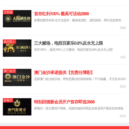
新闻中心

伟德betvlctor1949源于英国新闻
行业新闻
投资者关系

最新公告
普法宣传
公平在身边
诚信建设宣传活动
公司治
理
投资者关系互动平台
宣传专栏
加入我们

伟德betvlctor1949源于英国文化
感受伟德betvlctor1949源于
英国
薪酬福利
招聘岗位
联系我们

联系信息
在线留言
搜索
搜索

